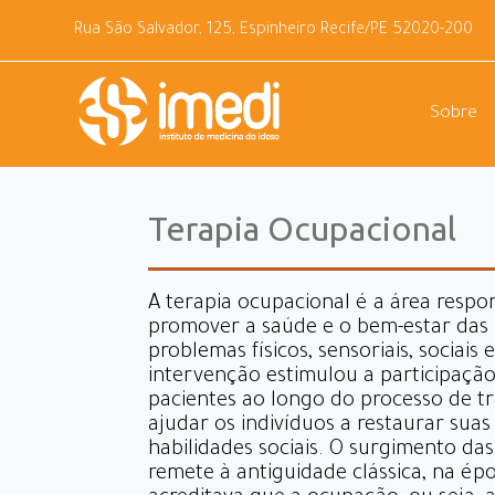
Rua São Salvador, 125, Espinheiro Recife/PE 52020-200
Sobre
Terapia Ocupacional
A terapia ocupacional é a área respo
promover a saúde e o bem-estar das
problemas físicos, sensoriais, sociais 
intervenção estimulou a participação
pacientes ao longo do processo de t
ajudar os indivíduos a restaurar suas
habilidades sociais. O surgimento das
remete à antiguidade clássica, na ép