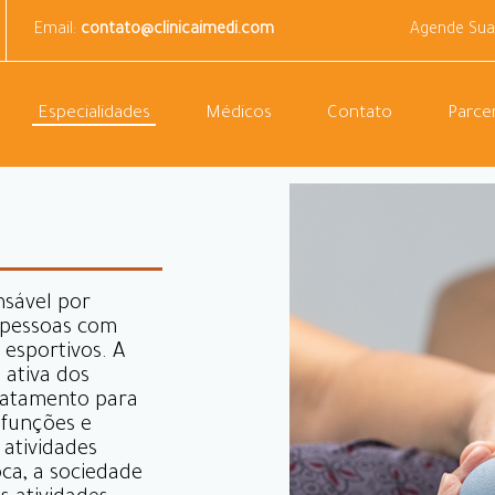
Email:
contato@clinicaimedi.com
Agende Sua
Especialidades
Médicos
Contato
Parcer
nsável por
 pessoas com
e esportivos. A
 ativa dos
ratamento para
 funções e
 atividades
oca, a sociedade