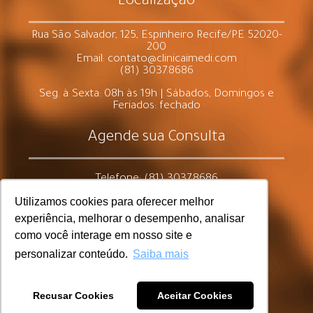
Localização
Rua São Salvador, 125, Espinheiro Recife/PE 52020-
200
Email: contato@clinicaimedi.com
(81) 3037.8686
Seg. à Sexta: 08h às 19h | Sábados, Domingos e
Feriados: fechado
Agende sua Consulta
Telefone: (81) 3037.8686
Utilizamos cookies para oferecer melhor
Ou Pelo Whatsapp
experiência, melhorar o desempenho, analisar
como você interage em nosso site e
Feito por: © Grid Design e Estratégia
personalizar conteúdo.
Saiba mais
Política de Privacidade
Recusar Cookies
Aceitar Cookies