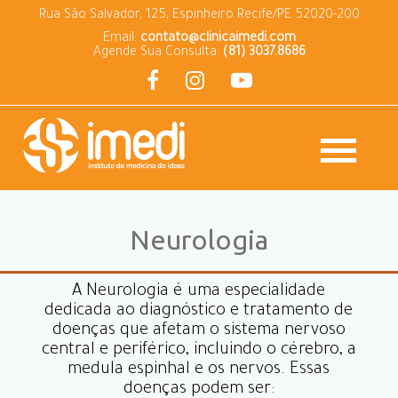
Rua São Salvador, 125, Espinheiro Recife/PE 52020-200
Email:
contato@clinicaimedi.com
Agende Sua Consulta:
(81) 3037.8686
Neurologia
A Neurologia é uma especialidade
dedicada ao diagnóstico e tratamento de
doenças que afetam o sistema nervoso
central e periférico, incluindo o cérebro, a
medula espinhal e os nervos. Essas
doenças podem ser: