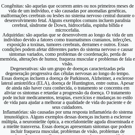
Congênitas:
são aquelas que ocorrem antes ou nos primeiros meses de
vida de um indivíduo, e são causadas por anomalias genéticas,
malformações cerebrais ou lesões no sistema nervoso central durante o
desenvolvimento fetal. Alguns exemplos comuns incluem paralisia
cerebral, síndrome de Down, hidrocefalia, espinha bífida e
microcefalia.
Adquiridas:
são aquelas que se desenvolvem ao longo da vida de um
indivíduo devido a fatores como traumatismos cranianos, infecções,
exposição a toxinas, tumores cerebrais, derrames e outros. Essas
condições podem afetar diferentes partes do sistema nervoso e causar
sintomas variados, como problemas de coordenação, perda de
memória, alterações de humor, fraqueza muscular e problemas de fala e
visão.
Degenerativas:
são um grupo de doenças caracterizadas pela
degeneração progressiva das células nervosas ao longo do tempo.
Essas doenças incluem a doença de Parkinson, Alzheimer, a esclerose
lateral amiotrófica (ELA), doença de Huntington, entre outras. Apesar
de ainda não haver cura conhecida, o tratamento se concentra em
aliviar os sintomas e retardar a progressão da doença. O tratamento
pode incluir medicamentos, terapias, exercícios e mudanças no estilo
de vida para ajudar a melhorar a qualidade de vida do paciente e de
seus cuidadores.
Inflamatórias:
são causadas por uma resposta inflamatória do sistema
imunológico. Alguns exemplos dessas doenças incluem a esclerose
múltipla, a neuromielite óptica, a encefalomielite aguda disseminada e
a mielite transversa. Essas doenças apresentam sintomas que podem
incluir fraqueza muscular, problemas de visão, problemas de