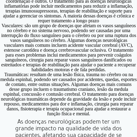
coordenação e outros. O tratamento para as doenças neurológicas
inflamatórias pode incluir medicamentos para reduzir a inflamação,
terapias imunossupressoras, terapias de reabilitação e suporte para
ajudar a gerenciar os sintomas. A maioria dessas doenças é crônica e
requer tratamento a longo prazo
Vasculares:
são um grupo de doenças que afetam os vasos sanguíneos
no cérebro e no sistema nervoso, podendo ser causadas por uma
interrupção do fluxo sanguíneo para o cérebro ou por uma ruptura dos
vasos sanguíneos no cérebro. Algumas doenças neurológicas
vasculares mais comuns incluem acidente vascular cerebral (AVC),
estenose carotídea e doença cerebrovascular oclusiva. O tratamento
para esses problemas inclui medicamentos para prevenir coágulos
sanguíneos, cirurgia para reparar vasos sanguíneos danificados ou
estreitados e terapias de reabilitação para ajudar o paciente a recuperar
habilidades motoras e de fala perdidas.
Traumáticas:
resultam de uma lesão física, trauma no cérebro ou na
medula espinhal, podendo ser causados por acidentes, quedas, esportes
de contato, entre outras situações. Algumas doenças mais comuns
desse grupo incluem o traumatismo craniano, lesão da medula
espinhal, concussão e contusão cerebral. O tratamento para doenças
neurológicas traumáticas depende da gravidade da lesão e pode incluir
repouso, medicamentos para dor e inflamação, cirurgia para reparar
danos, fisioterapia e terapia ocupacional para ajudar a restaurar a
função física e mental.
As doenças neurológicas podem ter um
grande impacto na qualidade de vida dos
pacientes, afetando sua capacidade de se