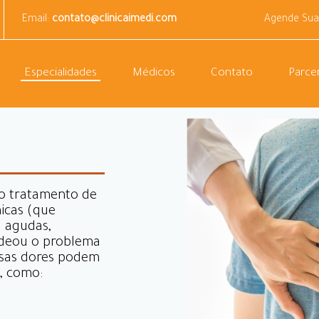
Email:
contato@clinicaimedi.com
Agende Sua
Especialidades
Médicos
Contato
Parcer
ao tratamento de
icas (que
u agudas,
deou o problema
Essas dores podem
s, como: