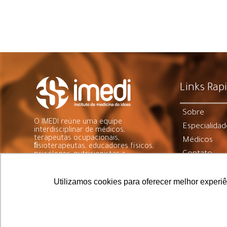
Links Rap
Sobre
O IMEDI reúne uma equipe
Especialidad
interdisciplinar de médicos,
terapeutas ocupacionais,
Médicos
ﬁsioterapeutas, educadores físicos,
Contato
psicólogos, nutricionistas e
odontólogos. Todos já com
Parceria
experiência em atuação no cuidado
do idoso.
Utilizamos cookies para oferecer melhor experi
Feito por: © Grid Design e Estratégia