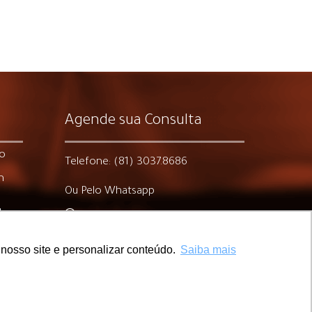
Agende sua Consulta
ro
Telefone: (81) 3037.8686
m
Ou Pelo Whatsapp
dos,
nosso site e personalizar conteúdo.
Saiba mais
Política de Privacidade