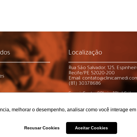
idos
Localização
Rua São Salvador, 125, Espinhei
Recife/PE 52020-200
es
Email: contato@clinicaimedi.co
(81) 3037.8686
Seg. à Sexta: 08h às 19h | Sába
Domingos e Feriados: fechado
ência, melhorar o desempenho, analisar como você interage em 
Recusar Cookies
Aceitar Cookies