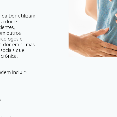
 da Dor utilizam
 a dor e
ientes,
om outros
sicólogos e
a dor em si, mas
sociais que
crônica.
dem incluir:
)