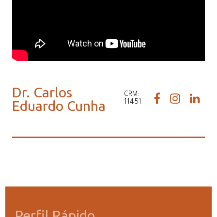
Dr. Carlos
CRM:
Eduardo Cunha
11451
Perfil Rápido