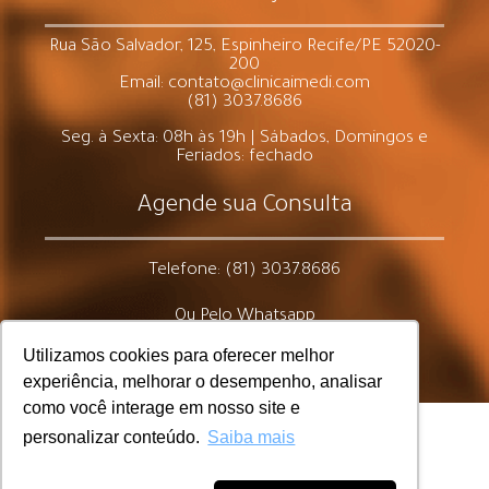
Rua São Salvador, 125, Espinheiro Recife/PE 52020-
200
Email: contato@clinicaimedi.com
(81) 3037.8686
Seg. à Sexta: 08h às 19h | Sábados, Domingos e
Feriados: fechado
Agende sua Consulta
Telefone: (81) 3037.8686
Ou Pelo Whatsapp
Utilizamos cookies para oferecer melhor
experiência, melhorar o desempenho, analisar
como você interage em nosso site e
Feito por: © Grid Design e Estratégia
personalizar conteúdo.
Saiba mais
Política de Privacidade